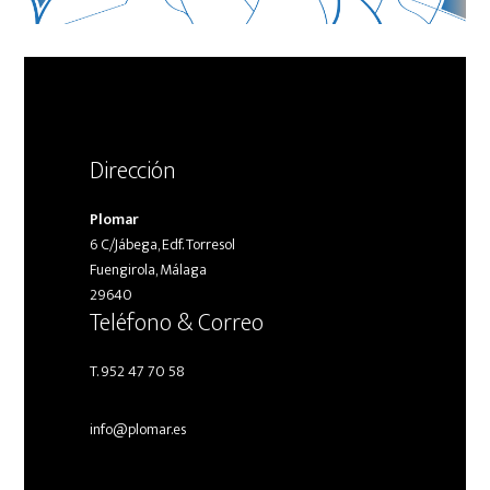
Dirección
Plomar
6 C/Jábega, Edf. Torresol
Fuengirola, Málaga
29640
Teléfono & Correo
T. 952 47 70 58
info@plomar.es