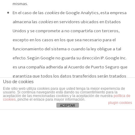
mismas.
En el caso de las
cookies
de Google Analytics, esta empresa
almacena las
cookies
en servidores ubicados en Estados
Unidos y se compromete a no compartirla con terceros,
excepto en los casos en los que sea necesario para el
funcionamiento del sistema o cuando la ley obligue a tal
efecto. Según Google no guarda su dirección IP. Google Inc.
es una compañía adherida al Acuerdo de Puerto Seguro que
garantiza que todos los datos transferidos serán tratados
Uso de cookies
con un nivel de protección acorde a la normativa europea.
Este sitio web utiliza cookies para que usted tenga la mejor experiencia de
usuario. Si continúa navegando está dando su consentimiento para la
Puede consultar información detallada a este respecto
en
aceptación de las mencionadas cookies y la aceptación de nuestra
política de
cookies
, pinche el enlace para mayor información.
este enlace
. Si desea información sobre el uso que Google
plugin cookies
ACEPTAR
da a las cookies
le adjuntamos este otro enlace
.
Para cualquier duda o consulta acerca de esta política de
cookies
no dude en comunicarse con nosotros a través de